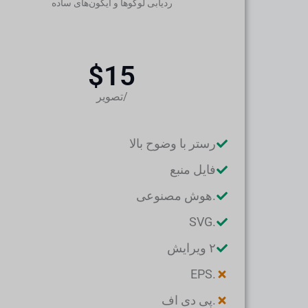
ردیابی لوگوها و آیکون‌های ساده
$15
/تصویر
رستر با وضوح بالا
فایل منبع
.هوش مصنوعی
.SVG
۲ ویرایش
.EPS
.پی دی اف