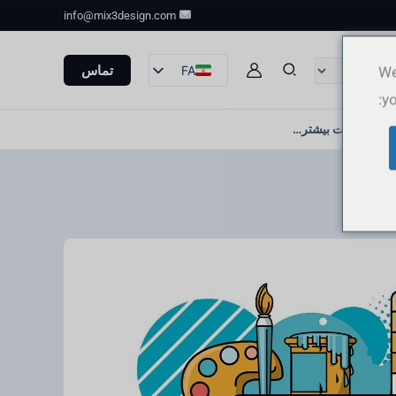
info@mix3design.com
Se
تماس
FA
We
yo
EN
curr
DE
خدمات بیشتر…
FR
ES
IT