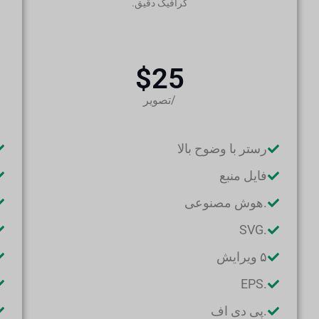
گرافیک دقیق.
$25
/تصویر
رستر با وضوح بالا
فایل منبع
.هوش مصنوعی
.SVG
۵ ویرایش
.EPS
.پی دی اف