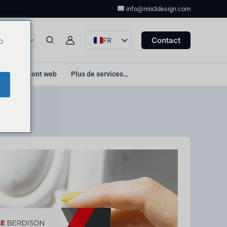
info@mix3design.com
Select
Contact
FR
o
a
EN
currency
DE
Hébergement web
Plus de services…
ES
IT
FA