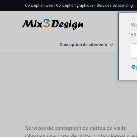
Aller
Conception web - Conception graphique - Services de branding
au
contenu
We
yo
Conception de sites web
Concept
Services de conception de cartes de visite
Obtenez une carte de visite professionnelle qu