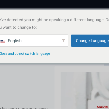
've detected you might be speaking a different language. D
u want to change to:
ion graphique
Contenu et marketing
Portefeuille
Change Language
English
Close and do not switch language
i laissera une impression