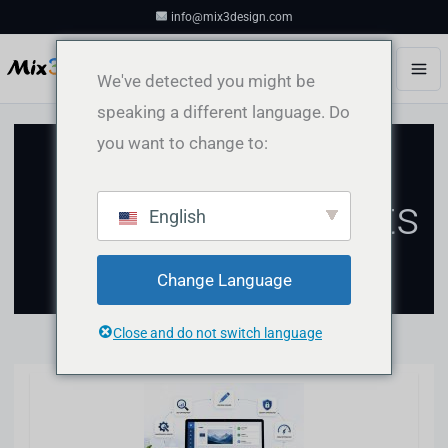
Aller
info@mix3design.com
au
contenu
We've detected you might be
speaking a different language. Do
you want to change to:
Téléchargements
English
Change Language
Close and do not switch language