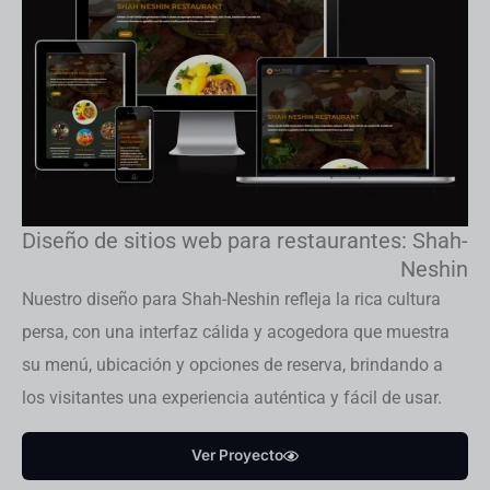
Diseño de sitios web para restaurantes: Shah-
Neshin
Nuestro diseño para Shah-Neshin refleja la rica cultura
persa, con una interfaz cálida y acogedora que muestra
su menú, ubicación y opciones de reserva, brindando a
los visitantes una experiencia auténtica y fácil de usar.
Ver Proyecto