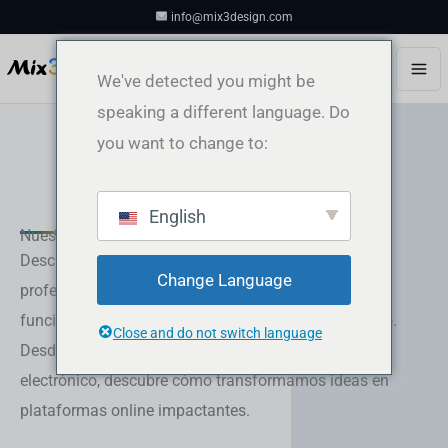
Ir
info@mix3design.com
al
contenido
We've detected you might be
speaking a different language. Do
you want to change to:
English
CARTERA DE DISEÑO WEB
Nuestro portafolio de diseño web
Descubre nuestro portafolio de sitios web diseñados
Change Language
profesionalmente, cada uno con creatividad,
funcionalidad y una excelente experiencia de usuario.
Close and do not switch language
Desde empresas hasta publicaciones y comercio
electrónico, descubre cómo transformamos ideas en
plataformas online impactantes.