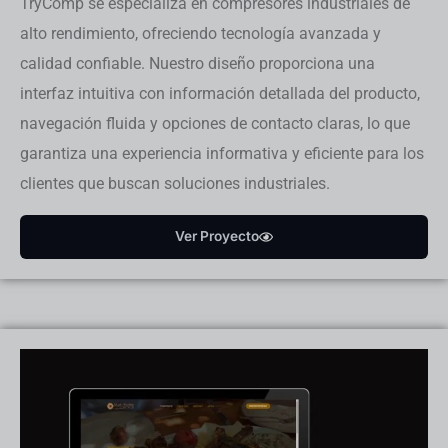
TryComp se especializa en compresores industriales de
alto rendimiento, ofreciendo tecnología avanzada y
calidad confiable. Nuestro diseño proporciona una
interfaz intuitiva con información detallada del producto,
navegación fluida y opciones de contacto claras, lo que
garantiza una experiencia informativa y eficiente para los
clientes que buscan soluciones industriales.
Ver Proyecto