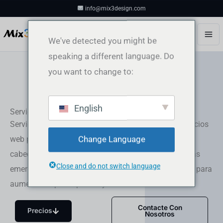
Ir
info@mix3design.com
al
contenido
We've detected you might be
speaking a different language. Do
you want to change to:
English
Servicios de diseño de banners y anuncios web
Servicios profesionales de diseño de banners y anuncios
Change Language
web para mejorar su presencia en línea. Consigue
cabeceras, imágenes principales, anuncios y ventanas
Close and do not switch language
emergentes visualmente atractivos y personalizados para
aumentar la participación y las conversiones.
Contacte Con
Precios
Nosotros