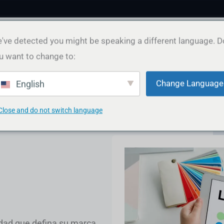
Select
've detected you might be speaking a different language. D
a
u want to change to:
currency
 gráfico
Contenido y marketing
Cartera
Alojamien
Change Language
English
Close and do not switch language
idad que defina su marca.