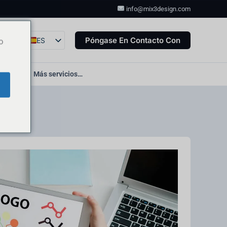
info@mix3design.com
Póngase En Contacto Con
ES
o
EN
DE
to web
Más servicios…
FR
IT
FA