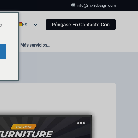
info@mix3design.com
Póngase En Contacto Con
ES
o
EN
DE
to web
Más servicios…
FR
IT
FA