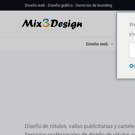
Ir
Diseño web - Diseño gráfico - Servicios de branding
al
contenido
We
yo
Diseño web
Diseño
Diseño de rótulos, vallas publicitarias y cartele
Servicios profesionales de diseño de rótulos, va