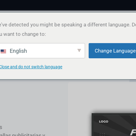
Select
've detected you might be speaking a different language. D
a
u want to change to:
currency
 gráfico
Contenido y marketing
Cartera
Alojamien
Change Language
English
Close and do not switch language
s
llas publicitarias y